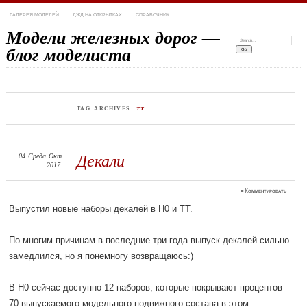
ГАЛЕРЕЯ МОДЕЛЕЙ
ДЖД НА ОТКРЫТКАХ
СПРАВОЧНИК
Модели железных дорог —
Search:
блог моделиста
TAG ARCHIVES:
ТТ
04
Среда
Окт
Декали
2017
≈
Комментировать
Выпустил новые наборы декалей в H0 и TT.
По многим причинам в последние три года выпуск декалей сильно
замедлился, но я понемногу возвращаюсь:)
В H0 сейчас доступно 12 наборов, которые покрывают процентов
70 выпускаемого модельного подвижного состава в этом