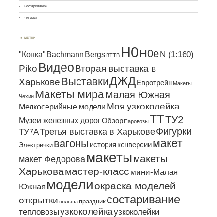
Состаривание
Фигурки
МЕТКИ
H0
H0e
N (1:160)
"Конка"
Bachmann
Bergs
BTTB
Видео
Piko
Вторая выставка в
ДЖД
Выставки
Харькове
Евротрейн
Макеты
Макеты мира
Малая Южная
Чехии
Моя узкоколейка
Мелкосерийные модели
ТТ
ТУ2
Музеи железных дорог
Обзор
Паровозы
Фигурки
Третья выставка в Харькове
ТУ7А
макет
вагоны
история
конверсии
Электрички
макеты
макеты
макет Федорова
Харькова
мастер-класс
мини-Малая
модели
окраска моделей
Южная
состаривание
открытки
праздник
польша
узкоколейка
тепловозы
узкоколейки