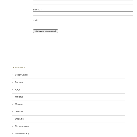
EMAIL
*
САЙТ
РУБРИКИ
Без рубрики
Вагоны
ДЖД
Макеты
Модели
Обзоры
Открытки
Путешествия
Реальные ж.д.