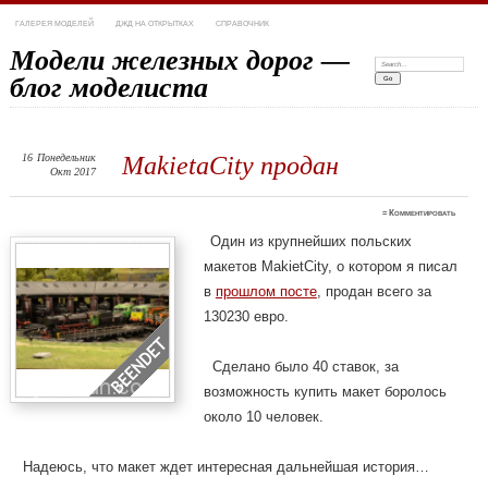
ГАЛЕРЕЯ МОДЕЛЕЙ
ДЖД НА ОТКРЫТКАХ
СПРАВОЧНИК
Модели железных дорог —
Search:
блог моделиста
16
Понедельник
MakietaCity продан
Окт 2017
≈
Комментировать
Один из крупнейших польских
макетов MakietCity, о котором я писал
в
прошлом посте
, продан всего за
130230 евро.
Сделано было 40 ставок, за
возможность купить макет боролось
около 10 человек.
Надеюсь, что макет ждет интересная дальнейшая история…