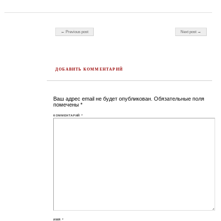
Post navigation
← Previous post
Next post →
ДОБАВИТЬ КОММЕНТАРИЙ
Ваш адрес email не будет опубликован.
Обязательные поля
помечены
*
КОММЕНТАРИЙ
*
ИМЯ
*