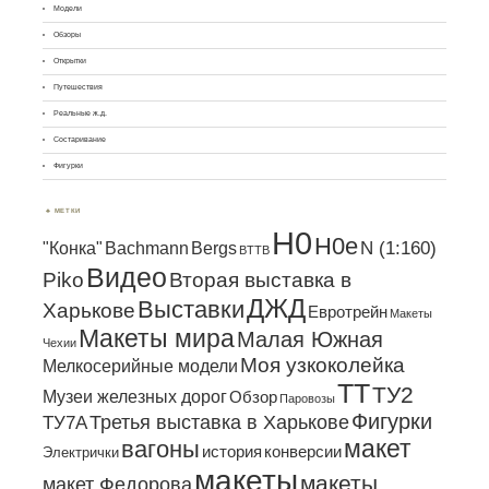
Модели
Обзоры
Открытки
Путешествия
Реальные ж.д.
Состаривание
Фигурки
МЕТКИ
H0
H0e
N (1:160)
"Конка"
Bachmann
Bergs
BTTB
Видео
Piko
Вторая выставка в
ДЖД
Выставки
Харькове
Евротрейн
Макеты
Макеты мира
Малая Южная
Чехии
Моя узкоколейка
Мелкосерийные модели
ТТ
ТУ2
Музеи железных дорог
Обзор
Паровозы
Фигурки
Третья выставка в Харькове
ТУ7А
макет
вагоны
история
конверсии
Электрички
макеты
макеты
макет Федорова