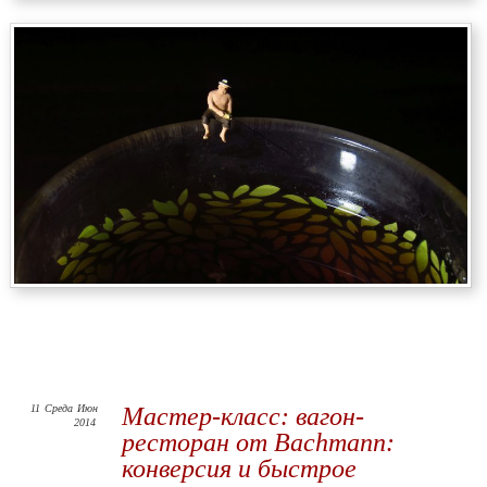
11
Среда
Июн
Мастер-класс: вагон-
2014
ресторан от Bachmann:
конверсия и быстрое