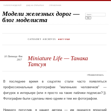
ГАЛЕРЕЯ МОДЕЛЕЙ
ДЖД НА ОТКРЫТКАХ
СПРАВОЧНИК
Модели железных дорог —
Search:
блог моделиста
CATEGORY ARCHIVES:
ФИГУРКИ
10
Пятница
Фев
Miniature Life — Танака
2017
Татсуя
≈
Комментировать
В последнее время в соцсетях стали часто появляться
профессиональные фотографии "маленьких человечков" —
фигурок в интерьере (или я просто на такие паблики подписан?:)).
Фотографии были сделаны явно одним и тем же фотографом.
Немного погуглив, я нашел автора — им оказался японский