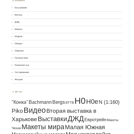
РУБРИКИ
Без рубрики
Вагоны
ДЖД
Макеты
Модели
Обзоры
Открытки
Путешествия
Реальные ж.д.
Состаривание
Фигурки
МЕТКИ
H0
H0e
N (1:160)
"Конка"
Bachmann
Bergs
BTTB
Видео
Piko
Вторая выставка в
ДЖД
Выставки
Харькове
Евротрейн
Макеты
Макеты мира
Малая Южная
Чехии