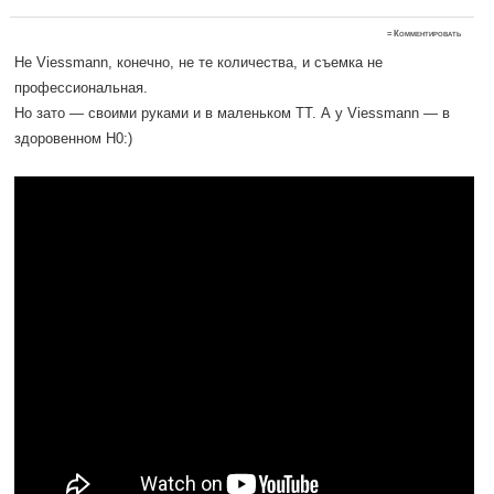
≈
Комментировать
Не Viessmann, конечно, не те количества, и съемка не
профессиональная.
Но зато — своими руками и в маленьком ТТ. А у Viessmann — в
здоровенном H0:)