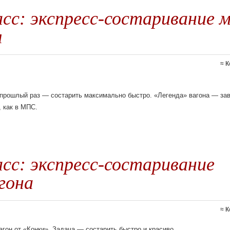
сс: экспресс-состаривание 
ы
≈
К
в прошлый раз — состарить максимально быстро. «Легенда» вагона — за
, как в МПС.
сс: экспресс-состаривание
гона
≈
К
гон от «Конки». Задача — состарить быстро и красиво.