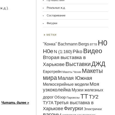
Путешествия
ж.д.).
Реальные ж.д.
Состаривание
Фигурки
МЕТКИ
H0
"Конка"
Bachmann
Bergs
BTTB
Видео
H0e
Piko
N (1:160)
Вторая выставка в
ДЖД
Выставки
Харькове
Макеты
Евротрейн
Макеты Чехии
мира
Малая Южная
Моя
Мелкосерийные модели
узкоколейка
Музеи железных
ТТ
ТУ2
дорог
Обзор
Паровозы
Третья выставка в
ТУ7А
Читать далее »
Фигурки
Харькове
Электрички
вагоны