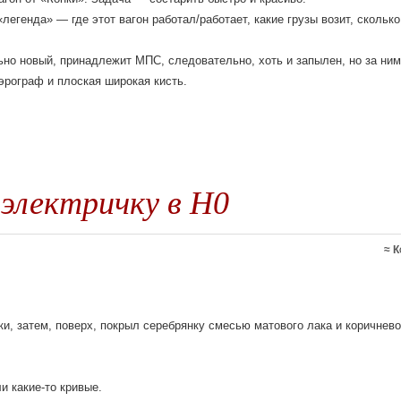
легенда» — где этот вагон работал/работает, какие грузы возит, сколько
ьно новый, принадлежит МПС, следовательно, хоть и запылен, но за ни
эрограф и плоская широкая кисть.
электричку в H0
≈
К
и, затем, поверх, покрыл серебрянку смесью матового лака и коричнево
и какие-то кривые.