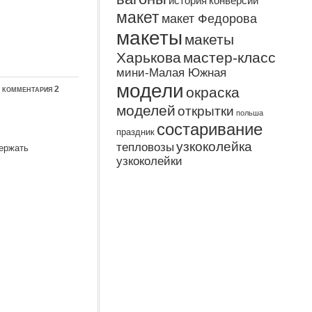
история
конверсии
макет
макет Федорова
макеты
макеты
Харькова
мастер-класс
мини-Малая Южная
модели
≈
комментария 2
окраска
моделей
открытки
польша
состаривание
праздник
узкоколейка
тепловозы
держать
узкоколейки