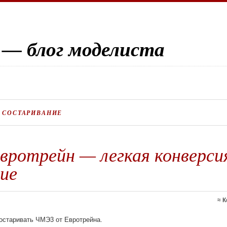
 — блог моделиста
:
СОСТАРИВАНИЕ
ротрейн — легкая конверси
ие
≈
К
остаривать ЧМЭ3 от Евротрейна.