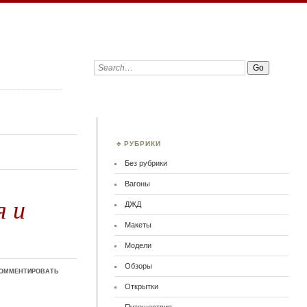
Search:
РУБРИКИ
Без рубрики
Вагоны
я и
ДЖД
Макеты
Модели
Обзоры
омментировать
Открытки