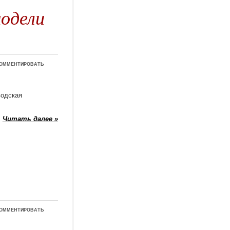
модели
омментировать
водская
Читать далее »
омментировать