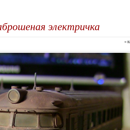
аброшеная электричка
≈
К