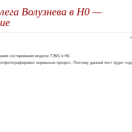
ега Волузнева в H0 —
ие
ание состаривания модели ТЭМ1 в H0.
е отфотографировал нормально процесс. Поэтому данный пост будет со