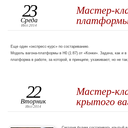
23
Мастер-кла
платформ
Среда
Июл 2014
Еще один «экспресс-курс» по состариванию.
Модель вагона-платформы в H0 (1:87) от «Конки». Задача, как и 
платформа в работе, за которой, в принципе, ухаживают, но не так
22
Мастер-кла
крытого ва
Вторник
Июл 2014
Сегодня будем состаривать крытый ва