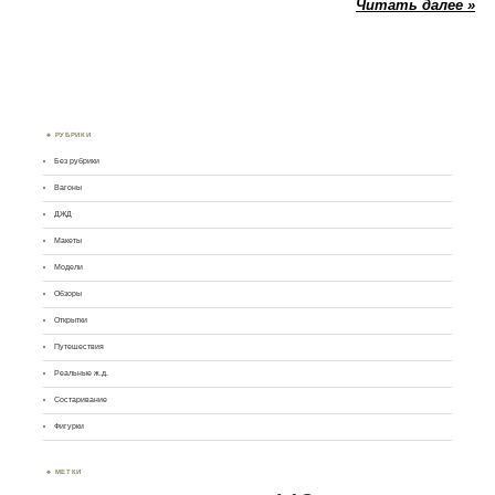
Читать далее »
РУБРИКИ
Без рубрики
Вагоны
ДЖД
Макеты
Модели
Обзоры
Открытки
Путешествия
Реальные ж.д.
Состаривание
Фигурки
МЕТКИ