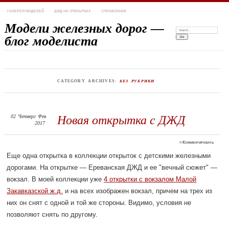
ГАЛЕРЕЯ МОДЕЛЕЙ
ДЖД НА ОТКРЫТКАХ
СПРАВОЧНИК
Модели железных дорог —
Search:
блог моделиста
CATEGORY ARCHIVES:
БЕЗ РУБРИКИ
02
Четверг
Фев
Новая открытка с ДЖД
2017
≈
Комментировать
Еще одна открытка в коллекции открыток с детскими железными
дорогами. На открытке — Ереванская ДЖД и ее "вечный сюжет" —
вокзал. В моей коллекции уже
4 открытки с вокзалом Малой
Закавказской ж.д.
и на всех изображен вокзал, причем на трех из
них он снят с одной и той же стороны. Видимо, условия не
позволяют снять по другому.