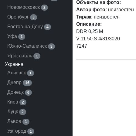
Объекты на фото:
Новомосковск
2
Автор фото:
неизвестен
Оренбург
Тираж:
неизвестен
3
Описание:
Ростов-на-Дону
4
DDR 0,25 M
Уфа
1
V 11 50 S 4/81/3020
Южно-Сахалинск
7247
3
Ярославль
1
Украина
Алчевск
1
Днепр
16
Донецк
6
Киев
2
Луцк
2
Львов
1
Ужгород
1