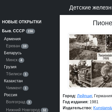
Детские железн
Пионе
НОВЫЕ ОТКРЫТКИ
Быв. СССР
156
Армения
Ереван
10
Беларусь
Минск
4
Грузия
Тбилиси
1
Казахстан
Чимкент
1
Россия
Город:
Лейпциг
, Германи
Волгоград
Год издания:
1981
3
Издательство:
Kunstansta
Нижний Новгород
32