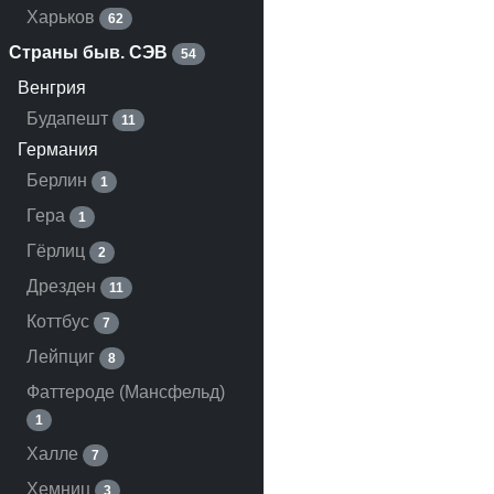
Харьков
62
Страны быв. СЭВ
54
Венгрия
Будапешт
11
Германия
Берлин
1
Гера
1
Гёрлиц
2
Дрезден
11
Коттбус
7
Лейпциг
8
Фаттероде (Мансфельд)
1
Халле
7
Хемниц
3